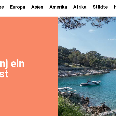
ee
Europa
Asien
Amerika
Afrika
Städte
nj ein
st