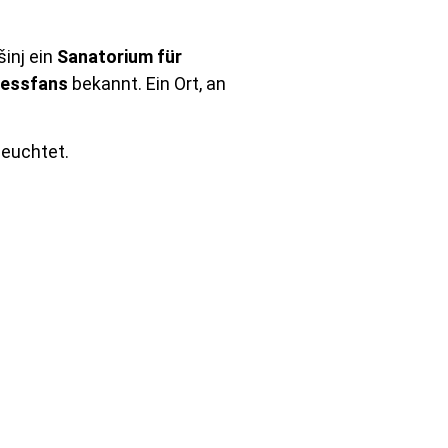
šinj ein
Sanatorium für
nessfans
bekannt. Ein Ort, an
leuchtet.