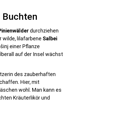
n Buchten
Pinienwälder
durchziehen
 wilde, lilafarbene
Salbei
šinj einer Pflanze
Überall auf der Insel wächst
sitzerin des zauberhaften
haffen. Hier, mit
n Häschen wohl. Man kann es
hten Kräuterlikör und