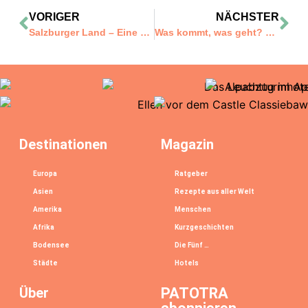
VORIGER
NÄCHSTER
Salzburger Land – Eine Weihnachtsgeschichte rund um Stille Nacht
Was kommt, was geht? Vergangene Glücksmomente und neue Pläne
Destinationen
Magazin
Europa
Ratgeber
Asien
Rezepte aus aller Welt
Amerika
Menschen
Afrika
Kurzgeschichten
Bodensee
Die Fünf …
Städte
Hotels
Über
PATOTRA