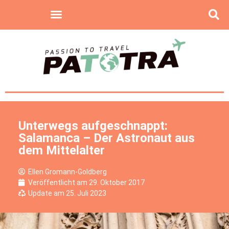
Unterwegs aufgeschnappt:
Salamanca – Der Astronaut aus
dem Mittelalter
Ellen Gromann-Goldberg
Veröffentlicht am
29. Oktober 2017
Update am 25. Juli 2023