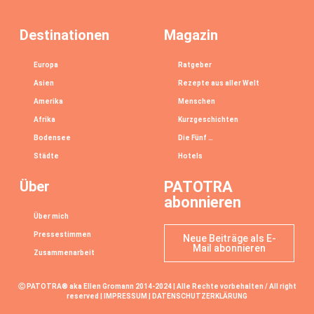
Destinationen
Magazin
Europa
Ratgeber
Asien
Rezepte aus aller Welt
Amerika
Menschen
Afrika
Kurzgeschichten
Bodensee
Die Fünf …
Städte
Hotels
Über
PATOTRA
abonnieren
Über mich
Pressestimmen
Neue Beiträge als E-
Mail abonnieren
Zusammenarbeit
Ⓒ PATOTRA® aka Ellen Gromann 2014-2024 | Alle Rechte vorbehalten / All right
reserved |
IMPRESSUM
|
DATENSCHUTZERKLÄRUNG