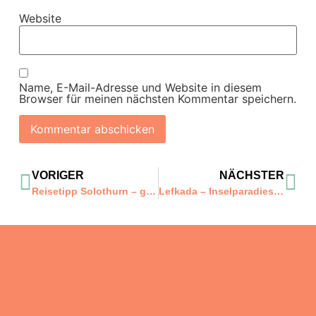
Website
Name, E-Mail-Adresse und Website in diesem
Browser für meinen nächsten Kommentar speichern.
VORIGER
NÄCHSTER
Reisetipp Solothurn – gemütliche Kleinstadt mit mondänem Touch
Lefkada – Inselparadies im ionischen Meer- ein Meisterwerk aus Grün- und Blautönen