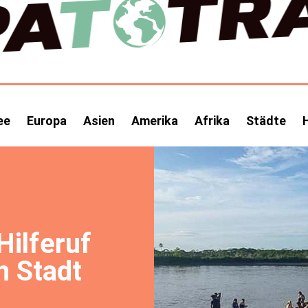
ee
Europa
Asien
Amerika
Afrika
Städte
Hilferuf
n Stadt