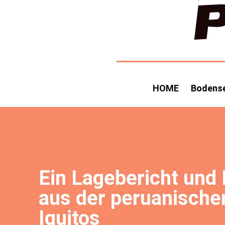
HOME
Bodens
Ein Lagebericht und 
aus der peruanische
Iquitos