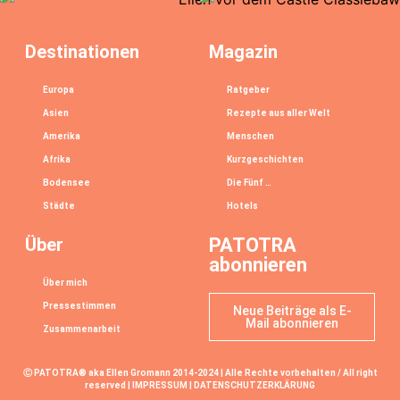
Destinationen
Magazin
Europa
Ratgeber
Asien
Rezepte aus aller Welt
Amerika
Menschen
Afrika
Kurzgeschichten
Bodensee
Die Fünf …
Städte
Hotels
Über
PATOTRA
abonnieren
Über mich
Pressestimmen
Neue Beiträge als E-
Mail abonnieren
Zusammenarbeit
Ⓒ PATOTRA® aka Ellen Gromann 2014-2024 | Alle Rechte vorbehalten / All right
reserved |
IMPRESSUM
|
DATENSCHUTZERKLÄRUNG