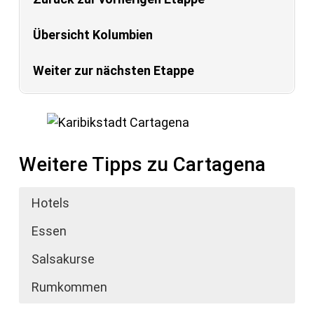
Übersicht Kolumbien
Weiter zur nächsten Etappe
Weitere Tipps zu Cartagena
Hotels
Essen
Salsakurse
Rumkommen
Da wir auf unserer Kolumbienreise zweimal
Gegessen wird am Besten auf der Strasse.
Salsakurse werden in der Tanzschule
Taxis sind günstig und an entsprechenden
Crazy