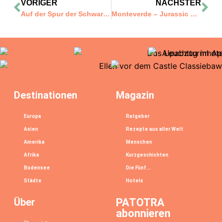
VORIGER
NÄCHSTER
Auf der Spur der Schwarzwaldjuwelen im Zweitälerland
Monteverde – Jurassic Park Feeling im Nebelwald
Destinationen
Magazin
Europa
Ratgeber
Asien
Rezepte aus aller Welt
Amerika
Menschen
Afrika
Kurzgeschichten
Bodensee
Die Fünf …
Städte
Hotels
Über
PATOTRA
abonnieren