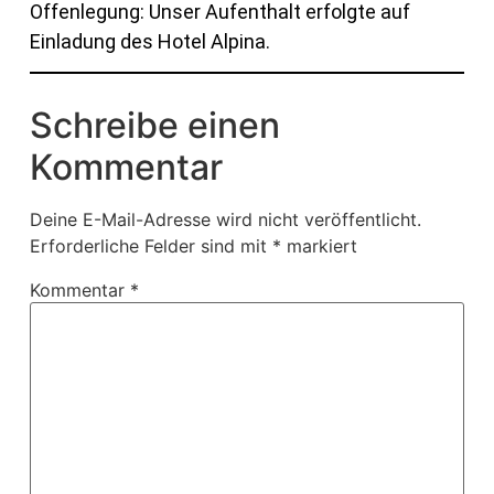
Stunden. So weit weg ist es also gar nicht.
Offenlegung: Unser Aufenthalt erfolgte auf
Tennisplatz.
Zumindest nicht geografisch.
Einladung des Hotel Alpina.
Der Skilift ist nur wenige Meter entfernt.
Schreibe einen
Kommentar
Deine E-Mail-Adresse wird nicht veröffentlicht.
Erforderliche Felder sind mit
*
markiert
Kommentar
*