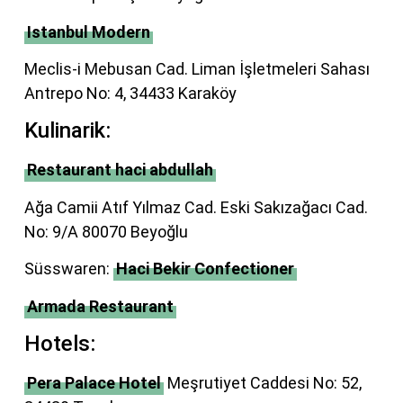
Istanbul Modern
Meclis-i Mebusan Cad. Liman İşletmeleri Sahası
Antrepo No: 4, 34433 Karaköy
Kulinarik:
Restaurant haci abdullah
Ağa Camii Atıf Yılmaz Cad. Eski Sakızağacı Cad.
No: 9/A 80070 Beyoğlu
Süsswaren:
Haci Bekir Confectioner
Armada Restaurant
Hotels:
Pera Palace Hotel
Meşrutiyet Caddesi No: 52,