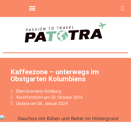
Kaffeezone – unterwegs im
Obstgarten Kolumbiens
Ellen Gromann-Goldberg
Veröffentlicht am
30. Oktober 2016
Update am 06. Januar 2024