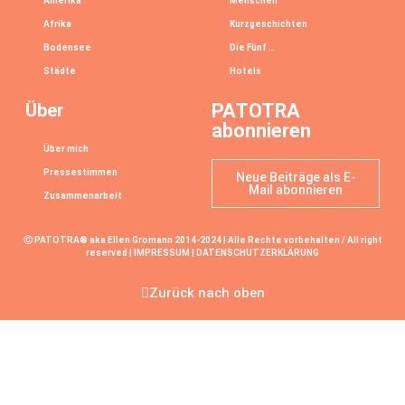
Amerika
Menschen
Afrika
Kurzgeschichten
Bodensee
Die Fünf …
Städte
Hotels
Über
PATOTRA
abonnieren
Über mich
Pressestimmen
Neue Beiträge als E-
Mail abonnieren
Zusammenarbeit
Ⓒ PATOTRA® aka Ellen Gromann 2014-2024 | Alle Rechte vorbehalten / All right
reserved |
IMPRESSUM
|
DATENSCHUTZERKLÄRUNG
Zurück nach oben