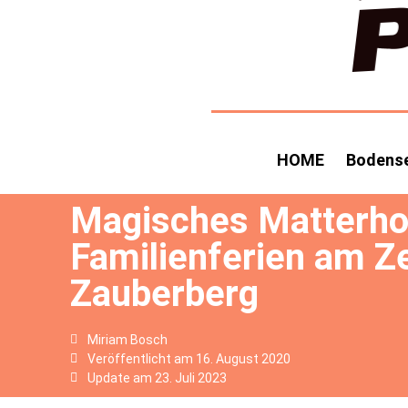
HOME
Bodens
Magisches Matterho
Familienferien am Z
Zauberberg
Miriam Bosch
Veröffentlicht am
16. August 2020
Update am 23. Juli 2023