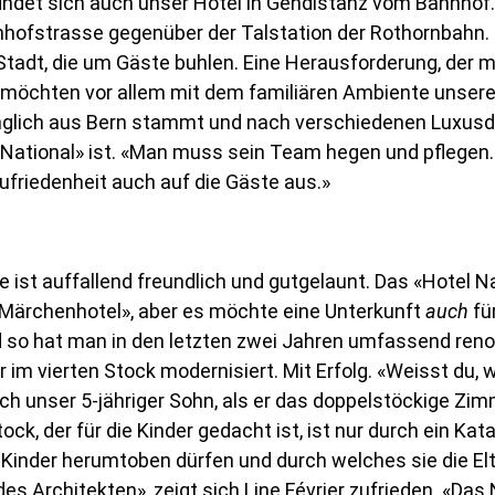
findet sich auch unser Hotel in Gehdistanz vom Bahnhof.
hofstrasse gegenüber der Talstation der Rothornbahn. Es
Stadt, die um Gäste buhlen. Eine Herausforderung, der m
 möchten vor allem mit dem familiären Ambiente unser
rünglich aus Bern stammt und nach verschiedenen Luxusd
 «National» ist. «Man muss sein Team hegen und pflegen
 Zufriedenheit auch auf die Gäste aus.»
ce ist auffallend freundlich und gutgelaunt. Das «Hotel Na
Märchenhotel», aber es möchte eine Unterkunft
auch
für
 so hat man in den letzten zwei Jahren umfassend renov
im vierten Stock modernisiert. Mit Erfolg. «Weisst du,
mich unser 5-jähriger Sohn, als er das doppelstöckige Zim
ock, der für die Kinder gedacht ist, ist nur durch ein 
 Kinder herumtoben dürfen und durch welches sie die El
 des Architekten», zeigt sich Line Février zufrieden. «Da