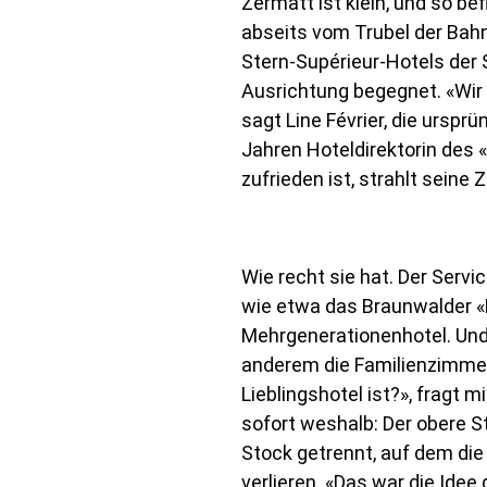
Zermatt ist klein, und so be
abseits vom Trubel der Bahn
Stern-Supérieur-Hotels der 
Ausrichtung begegnet. «Wir
sagt Line Février, die ursp
Jahren Hoteldirektorin des
zufrieden ist, strahlt seine
Wie recht sie hat. Der Servi
wie etwa das Braunwalder «
Mehrgenerationenhotel. Und
anderem die Familienzimmer 
Lieblingshotel ist?», fragt 
sofort weshalb: Der obere St
Stock getrennt, auf dem die
verlieren. «Das war die Idee