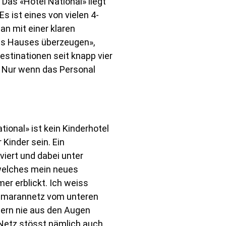
 Das «Hotel National» liegt
 ist eines von vielen 4-
an mit einer klaren
es Hauses überzeugen»,
estinationen seit knapp vier
. Nur wenn das Personal
tional» ist kein Kinderhotel
 Kinder sein. Ein
iert und dabei unter
 welches mein neues
mer erblickt. Ich weiss
Katamarannetz vom unteren
tern nie aus den Augen
s Netz stösst nämlich auch