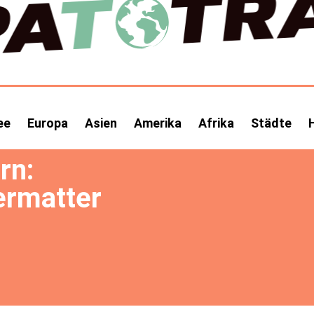
ee
Europa
Asien
Amerika
Afrika
Städte
rn:
ermatter