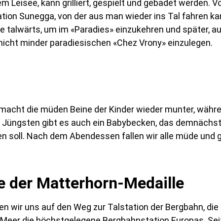
m Leisee, kann grilliert, gespielt und gebadet werden. Vo
ation Sunegga, von der aus man wieder ins Tal fahren ka
de talwärts, um im «Paradies» einzukehren und später, a
nicht minder paradiesischen «Chez Vrony» einzulegen.
l macht die müden Beine der Kinder wieder munter, wäh
ie Jüngsten gibt es auch ein Babybecken, das demnächst
 soll. Nach dem Abendessen fallen wir alle müde und gl
e der Matterhorn-Medaille
wir uns auf den Weg zur Talstation der Bergbahn, die 
 Meer die höchstgelegene Bergbahnstation Europas. Seit