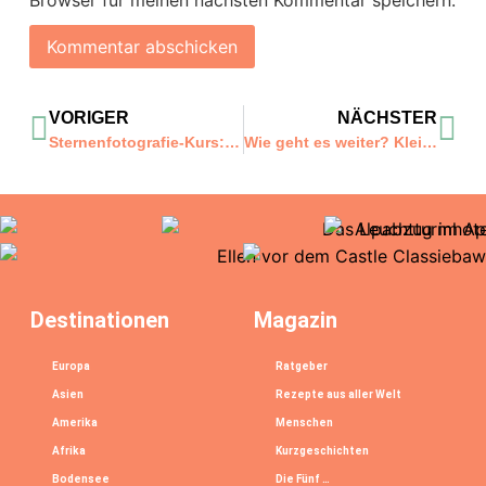
Browser für meinen nächsten Kommentar speichern.
VORIGER
NÄCHSTER
Sternenfotografie-Kurs: Die Magie der tausend Sterne über der Aletsch Arena
Wie geht es weiter? Kleines Update in Krisenzeiten
Destinationen
Magazin
Europa
Ratgeber
Asien
Rezepte aus aller Welt
Amerika
Menschen
Afrika
Kurzgeschichten
Bodensee
Die Fünf …