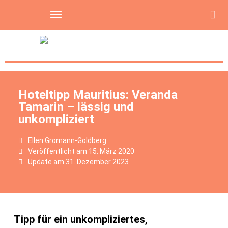
Hoteltipp Mauritius: Veranda
Tamarin – lässig und
unkompliziert
Ellen Gromann-Goldberg
Veröffentlicht am
15. März 2020
Update am 31. Dezember 2023
Tipp für ein unkompliziertes,