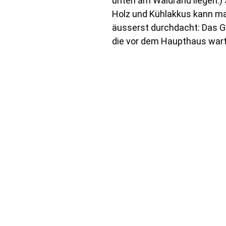
unten am Waldrand liegen.) 
Holz und Kühlakkus kann man
äusserst durchdacht: Das Ge
die vor dem Haupthaus wart