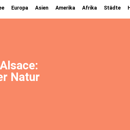
ee
Europa
Asien
Amerika
Afrika
Städte
Alsace:
er Natur