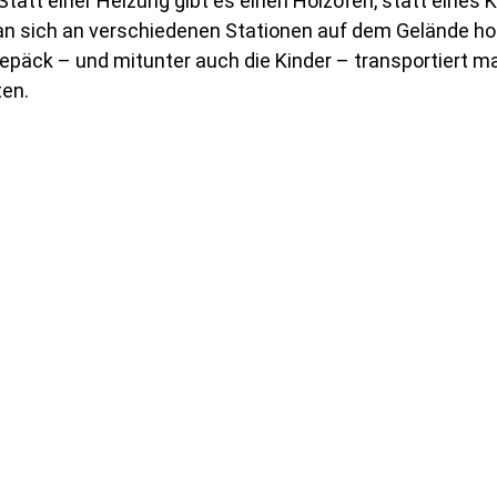
Statt einer Heizung gibt es einen Holzofen, statt eines 
 sich an verschiedenen Stationen auf dem Gelände holen
päck – und mitunter auch die Kinder – transportiert ma
en.