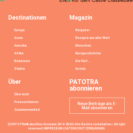
Destinationen
Magazin
Europa
Ratgeber
Asien
Rezepte aus aller Welt
Amerika
Menschen
Afrika
Kurzgeschichten
Bodensee
Die Fünf …
Städte
Hotels
Über
PATOTRA
abonnieren
Über mich
Pressestimmen
Neue Beiträge als E-
Mail abonnieren
Zusammenarbeit
Ⓒ PATOTRA® aka Ellen Gromann 2014-2024 | Alle Rechte vorbehalten / All right
reserved |
IMPRESSUM
|
DATENSCHUTZERKLÄRUNG