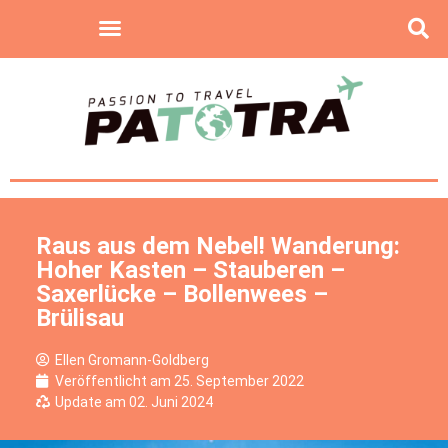
Raus aus dem Nebel! Wanderung:
Hoher Kasten – Stauberen –
Saxerlücke – Bollenwees –
Brülisau
Ellen Gromann-Goldberg
Veröffentlicht am
25. September 2022
Update am 02. Juni 2024