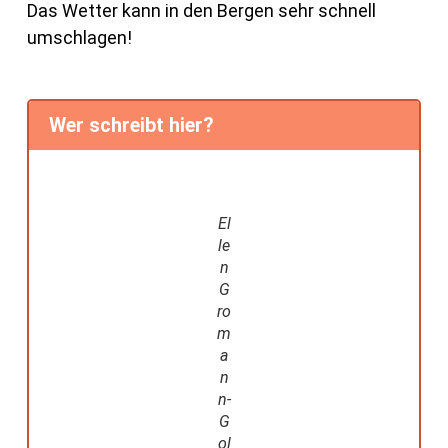
Das Wetter kann in den Bergen sehr schnell
umschlagen!
Wer schreibt hier?
El
le
n
G
ro
m
a
n
n-
G
ol