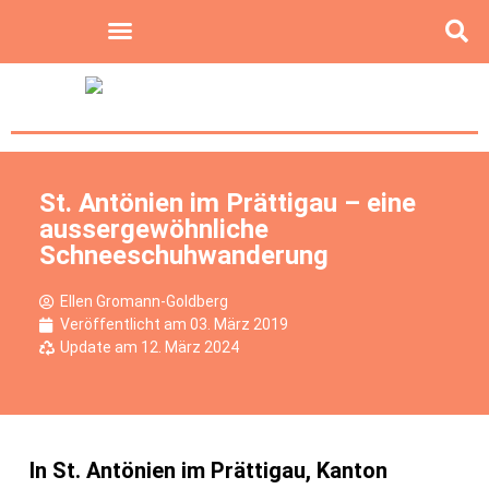
St. Antönien im Prättigau – eine
aussergewöhnliche
Schneeschuhwanderung
Ellen Gromann-Goldberg
Veröffentlicht am
03. März 2019
Update am 12. März 2024
In St. Antönien im Prättigau, Kanton