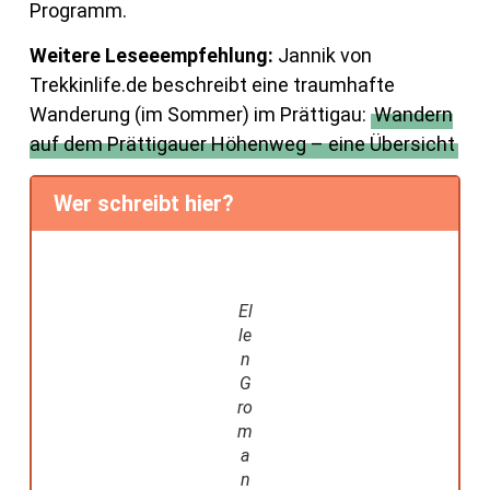
Programm.
Weitere Leseeempfehlung:
Jannik von
Trekkinlife.de beschreibt eine traumhafte
Wanderung (im Sommer) im Prättigau:
Wandern
auf dem Prättigauer Höhenweg – eine Übersicht
Wer schreibt hier?
El
le
n
G
ro
m
a
n