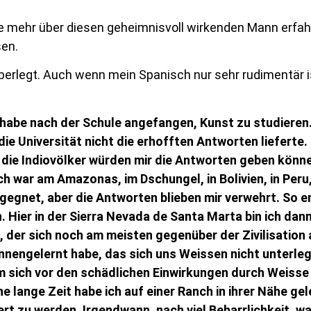
te mehr über diesen geheimnisvoll wirkenden Mann erfah
sen.
erlegt. Auch wenn mein Spanisch nur sehr rudimentär is
d habe nach der Schule angefangen, Kunst zu studieren.
 die Universität nicht die erhofften Antworten lieferte.
 die Indiovölker würden mir die Antworten geben könne
h war am Amazonas, im Dschungel, in Bolivien, in Peru, 
egegnet, aber die Antworten blieben mir verwehrt. So e
Hier in der Sierra Nevada de Santa Marta bin ich dann 
 der sich noch am meisten gegenüber der Zivilisation
ennengelernt habe, das sich uns Weissen nicht unterleg
um sich vor den schädlichen Einwirkungen durch Weisse
e lange Zeit habe ich auf einer Ranch in ihrer Nähe ge
rt zu werden. Irgendwann, nach viel Beharrlichkeit, wa