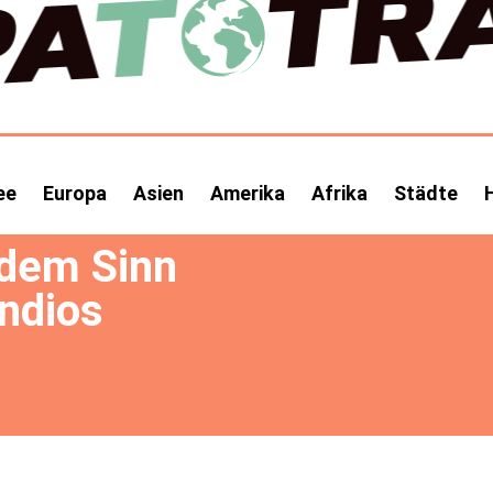
ee
Europa
Asien
Amerika
Afrika
Städte
 dem Sinn
Indios