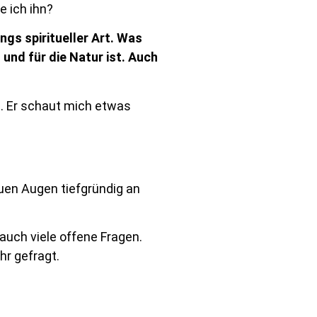
e ich ihn?
ngs spiritueller Art. Was
 und für die Natur ist. Auch
. Er schaut mich etwas
auen Augen tiefgründig an
auch viele offene Fragen.
hr gefragt.