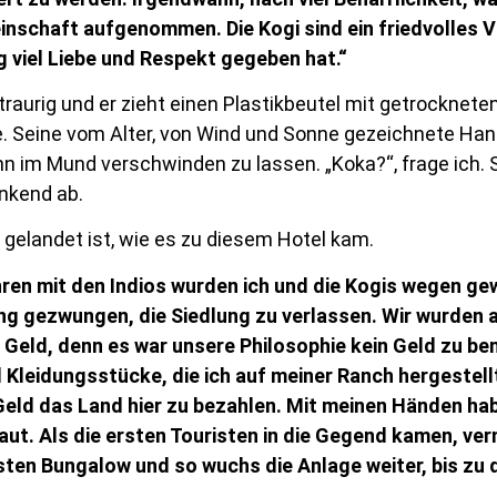
einschaft aufgenommen. Die Kogi sind ein friedvolles V
ig viel Liebe und Respekt gegeben hat.“
traurig und er zieht einen Plastikbeutel mit getrocknete
Seine vom Alter, von Wind und Sonne gezeichnete Hand g
nn im Mund verschwinden zu lassen. „Koka?“, frage ich. S
nkend ab.
er gelandet ist, wie es zu diesem Hotel kam.
n mit den Indios wurden ich und die Kogis wegen gewa
ng gezwungen, die Siedlung zu verlassen. Wir wurden 
e Geld, denn es war unsere Philosophie kein Geld zu be
 Kleidungsstücke, die ich auf meiner Ranch hergestellt
eld das Land hier zu bezahlen. Mit meinen Händen hab
ut. Als die ersten Touristen in die Gegend kamen, ver
ten Bungalow und so wuchs die Anlage weiter, bis zu d