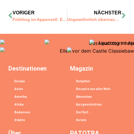
VORIGER
NÄCHSTER
Frühling im Appenzell: Eine leichte Wanderung im Blütenrausch
Ungewöhnlich übernachten im Thurgau – ZINIPI Lodge
Destinationen
Magazin
Europa
Ratgeber
Asien
Rezepte aus aller Welt
Amerika
Menschen
Afrika
Kurzgeschichten
Bodensee
Die Fünf …
Städte
Hotels
Über
PATOTRA