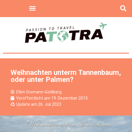
Weihnachten unterm Tannenbaum,
oder unter Palmen?
Ellen Gromann-Goldberg
Veröffentlicht am
19. Dezember 2015
Update am 26. Juli 2023