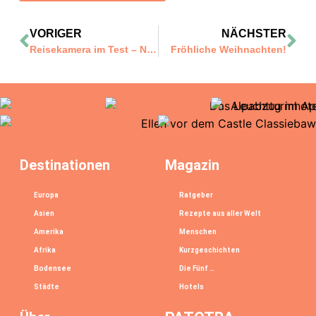
VORIGER
NÄCHSTER
Reisekamera im Test – Nikon D5500
Fröhliche Weihnachten!
Destinationen
Magazin
Europa
Ratgeber
Asien
Rezepte aus aller Welt
Amerika
Menschen
Afrika
Kurzgeschichten
Bodensee
Die Fünf …
Städte
Hotels