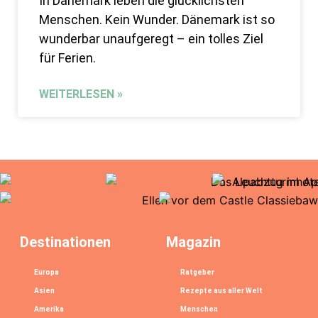
In Dänemark leben die glücklichsten
Menschen. Kein Wunder. Dänemark ist so
wunderbar unaufgeregt – ein tolles Ziel
für Ferien.
WEITERLESEN »
Destinationen
Magazin
Europa
Ratgeber
Asien
Rezepte aus aller Welt
Amerika
Menschen