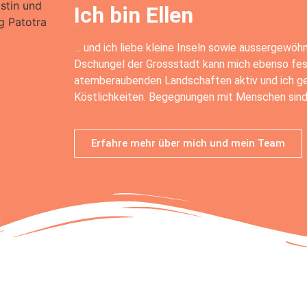
Ich bin Ellen
… und ich liebe kleine Inseln sowie aussergewö
Dschungel der Grossstadt kann mich ebenso fesse
atemberaubenden Landschaften aktiv und ich ge
Köstlichkeiten. Begegnungen mit Menschen sind 
Erfahre mehr über mich und mein Team