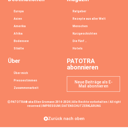
Europa
Ratgeber
Asien
Rezepte aus aller Welt
Amerika
Menschen
Afrika
Kurzgeschichten
Bodensee
Die Fünf …
Städte
Hotels
Über
PATOTRA
abonnieren
Über mich
Pressestimmen
Neue Beiträge als E-
Mail abonnieren
Zusammenarbeit
Ⓒ PATOTRA® aka Ellen Gromann 2014-2024 | Alle Rechte vorbehalten / All right
reserved |
IMPRESSUM
|
DATENSCHUTZERKLÄRUNG
Zurück nach oben