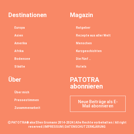
Destinationen
Magazin
Europa
Ratgeber
Asien
Rezepte aus aller Welt
Amerika
Menschen
Afrika
Kurzgeschichten
Bodensee
Die Fünf …
Städte
Hotels
Über
PATOTRA
abonnieren
Über mich
Pressestimmen
Neue Beiträge als E-
Mail abonnieren
Zusammenarbeit
Ⓒ PATOTRA® aka Ellen Gromann 2014-2024 | Alle Rechte vorbehalten / All right
reserved |
IMPRESSUM
|
DATENSCHUTZERKLÄRUNG