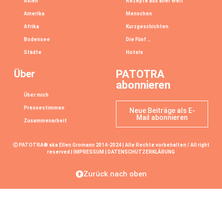
Asien
Rezepte aus aller Welt
Amerika
Menschen
Afrika
Kurzgeschichten
Bodensee
Die Fünf …
Städte
Hotels
Über
PATOTRA
abonnieren
Über mich
Pressestimmen
Neue Beiträge als E-
Mail abonnieren
Zusammenarbeit
Ⓒ PATOTRA® aka Ellen Gromann 2014-2024 | Alle Rechte vorbehalten / All right
reserved |
IMPRESSUM
|
DATENSCHUTZERKLÄRUNG
Zurück nach oben