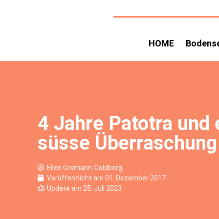
HOME
Bodens
4 Jahre Patotra und 
süsse Überraschung 
Ellen Gromann-Goldberg
Veröffentlicht am
01. Dezember 2017
Update am 25. Juli 2023