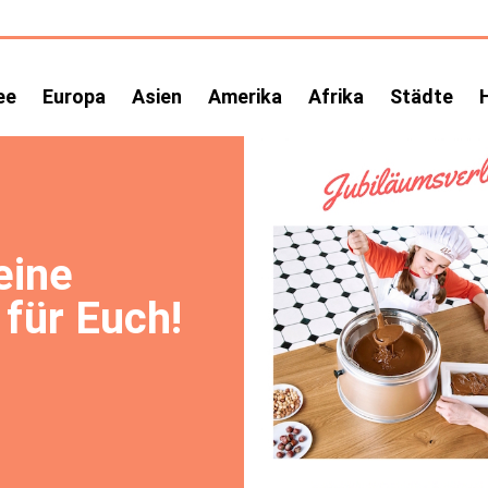
ee
Europa
Asien
Amerika
Afrika
Städte
eine
für Euch!