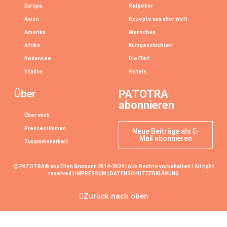
Europa
Ratgeber
Asien
Rezepte aus aller Welt
Amerika
Menschen
Afrika
Kurzgeschichten
Bodensee
Die Fünf …
Städte
Hotels
Über
PATOTRA
abonnieren
Über mich
Pressestimmen
Neue Beiträge als E-
Mail abonnieren
Zusammenarbeit
Ⓒ PATOTRA® aka Ellen Gromann 2014-2024 | Alle Rechte vorbehalten / All right
reserved |
IMPRESSUM
|
DATENSCHUTZERKLÄRUNG
Zurück nach oben