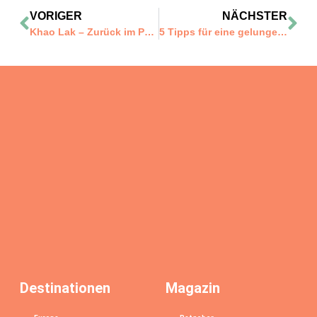
VORIGER
NÄCHSTER
Khao Lak – Zurück im Paradies! (Reisebericht mit vielen Reisetipps)
5 Tipps für eine gelungene Reise zum Karneval in Venedig
Destinationen
Magazin