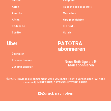
Europa
Ratgeber
Asien
Rezepte aus aller Welt
Amerika
Menschen
Afrika
Kurzgeschichten
Bodensee
Die Fünf …
Städte
Hotels
Über
PATOTRA
abonnieren
Über mich
Pressestimmen
Neue Beiträge als E-
Mail abonnieren
Zusammenarbeit
Ⓒ PATOTRA® aka Ellen Gromann 2014-2024 | Alle Rechte vorbehalten / All right
reserved |
IMPRESSUM
|
DATENSCHUTZERKLÄRUNG
Zurück nach oben